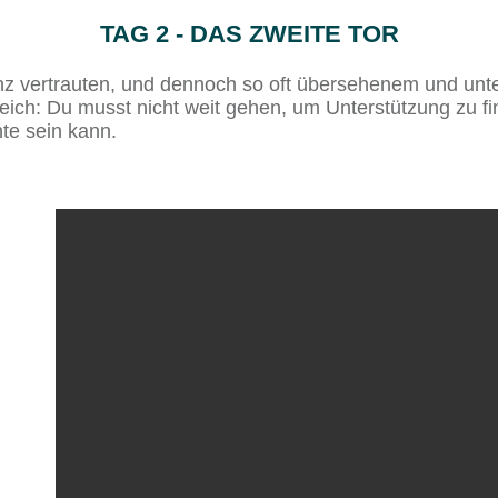
TAG 2 - DAS ZWEITE TOR
anz vertrauten, und dennoch so oft übersehenem und unt
gleich: Du musst nicht weit gehen, um Unterstützung zu f
hte sein kann.