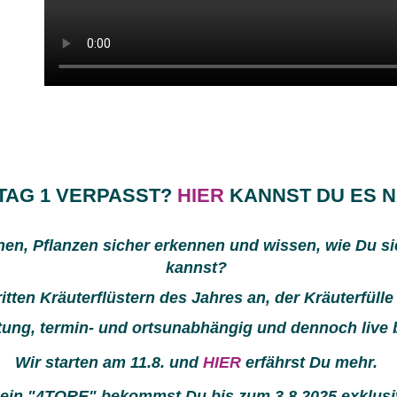
TAG 1 VERPASST?
HIER
KANNST DU ES 
en, Pflanzen sicher erkennen und wissen, wie Du si
kannst?
tten Kräuterflüstern des Jahres an, der Kräuterfülle 
ung, termin- und ortsunabhängig und dennoch live b
Wir starten am 11.8. und
HIER
erfährst Du mehr.
ein "4TORE" bekommst Du bis zum 3.8.2025 exklusi